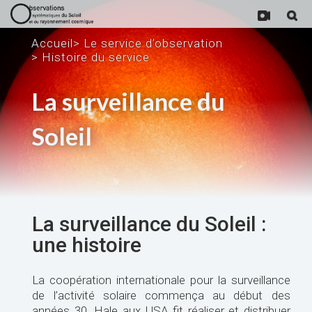
Accueil
>
Le service d’observation
>
Histoire du service
La surveillance du
Soleil
La surveillance du Soleil :
une histoire
La coopération internationale pour la surveillance
de l’activité solaire commença au début des
années 30. Hale aux USA fit réaliser et distribuer