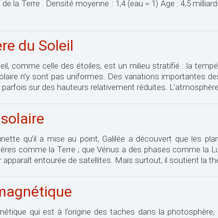
i de la Terre . Densité moyenne : 1,4 (eau = 1) Age : 4,5 millia
e du Soleil
l, comme celle des étoiles, est un milieu stratifié : la tempér
laire n’y sont pas uniformes. Des variations importantes d
, parfois sur des hauteurs relativement réduites. L’atmosphère
 solaire
unette qu’il a mise au point, Galilée a découvert que les p
hères comme la Terre ; que Vénus a des phases comme la Lune
apparaît entourée de satellites. Mais surtout, il soutient la th
magnétique
étique qui est à l’origine des taches dans la photosphère, 