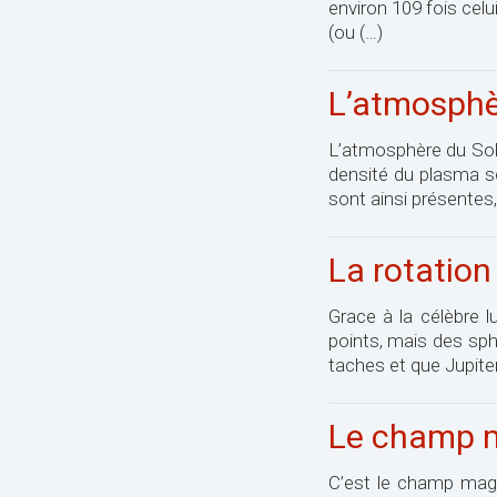
environ 109 fois celu
(ou (…)
L’atmosphèr
L’atmosphère du Solei
densité du plasma so
sont ainsi présentes
La rotation
Grace à la célèbre l
points, mais des sp
taches et que Jupiter 
Le champ 
C’est le champ magn