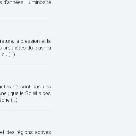
rds d’années. Luminosité
ature, la pression et la
es propriétés du plasma
 du (…)
lanètes ne sont pas des
 ; que le Soleil a des
éorie (…)
et des régions actives